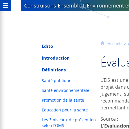
C
onstruisons
E
nsemble
L
’
E
nvironnement
e
Accueil
Édito
Évalu
Introduction
Définitions
L’EIS est un
Santé publique
projet dans 
Santé environnementale
jugement su
Promotion de la santé
recommandat
permettant d’
Éducation pour la santé
Source :
Les 3 niveaux de prévention
selon l’OMS
L'Evaluatio