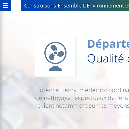
C
onstruisons
E
nsemble
L
’
E
nvironnement
e
Départ
Qualité d
Florence Henry, médecin-coordinat
de nettoyage respectueux de l'envi
revient notamment sur les moyens 