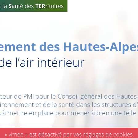
t la
S
anté des
TER
ritoires
ement des Hautes-Alpe
e l’air intérieur
eur de PMI pour le Conseil général des Hautes-
ronnement et de la santé dans les structures d'a
à mettre en place pour mener à bien une telle
« vimeo » est désactivé par vos réglages de cookies.