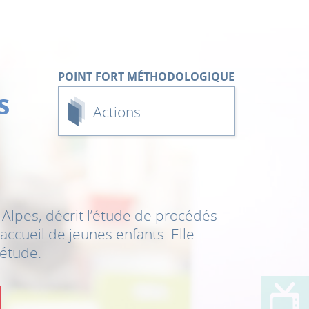
s
Actions
Alpes, décrit l’étude de procédés
ccueil de jeunes enfants. Elle
 étude.