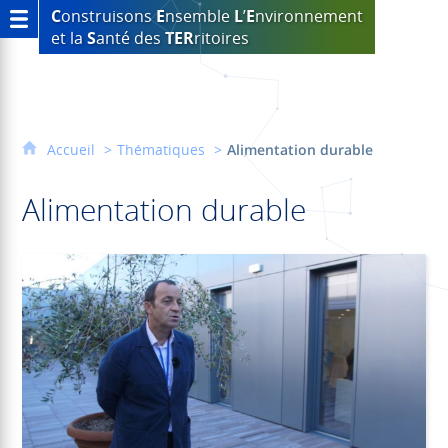
C
onstruisons
E
nsemble
L
’
E
nvironnement
et la
S
anté des
TER
ritoires
Accueil
Thématiques
Alimentation durable
Alimentation durable