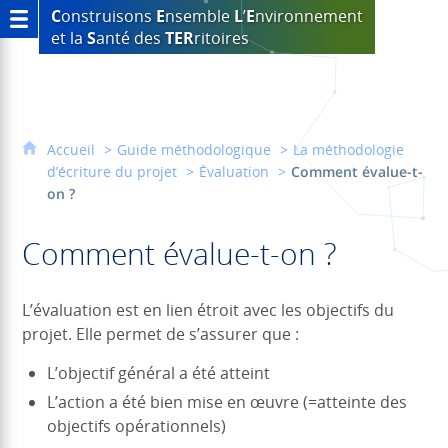
C
onstruisons
E
nsemble
L
’
E
nvironnement
et la
S
anté des
TER
ritoires
Accueil
Guide méthodologique
La méthodologie
d’écriture du projet
Évaluation
Comment évalue-t-
on ?
Comment évalue-t-on ?
L’évaluation est en lien étroit avec les objectifs du
projet. Elle permet de s’assurer que :
L’objectif général a été atteint
L’action a été bien mise en œuvre (=atteinte des
objectifs opérationnels)