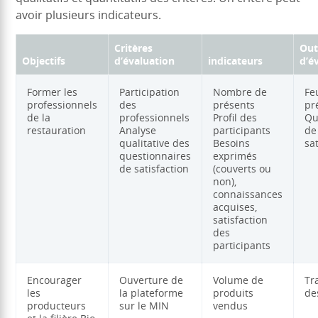
avoir plusieurs indicateurs.
Critères
Out
Objectifs
d’évaluation
indicateurs
d’é
Former les
Participation
Nombre de
Fe
professionnels
des
présents
pr
de la
professionnels
Profil des
Qu
restauration
Analyse
participants
de
qualitative des
Besoins
sa
questionnaires
exprimés
de satisfaction
(couverts ou
non),
connaissances
acquises,
satisfaction
des
participants
Encourager
Ouverture de
Volume de
Tr
les
la plateforme
produits
de
producteurs
sur le MIN
vendus